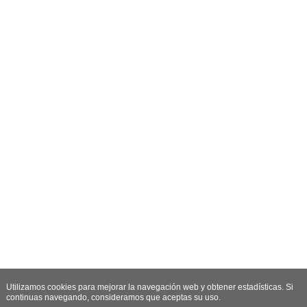
Utilizamos cookies para mejorar la navegación web y obtener estadísticas. Si
continuas navegando, consideramos que aceptas su uso.